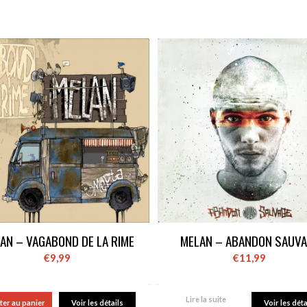
AN – VAGABOND DE LA RIME
MELAN – ABANDON SAUVA
€
9,99
€
11,99
Lire la suite
ter au panier
Voir les détails
Voir les déta