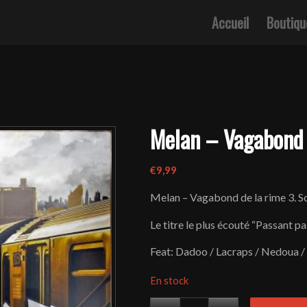
Accueil
Boutiqu
Melan – Vagabond 
€
9,99
Melan – Vagabond de la rime 3. So
Le titre le plus écouté “Passant pas
Feat: Dadoo / Lacraps / Nedoua / 
En stock