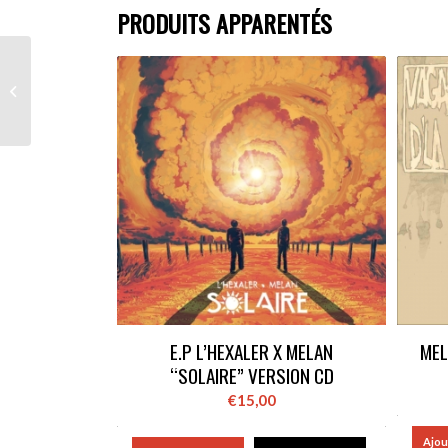
PRODUITS APPARENTÉS
Melan – La vingtaine
E.P L’HEXALER X MELAN
MEL
“SOLAIRE” VERSION CD
€
15,00
Ajou